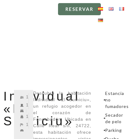
RESERVAR
RESERVAR
EL RESTAURANTE
EL RESTAURANTE
Individual
Descubre la habitación
Estancia
1
Individual «El Sumiciu»,
no
«El
1
un refugio acogedor en
fumadores
el corazón de
Secador
Sumiciu»
1
Foncebadón. Ubicada en
de pelo
1
Calle Real s/n, 24722,
Parking
esta habitación ofrece
impresionantes vistas
Ducha