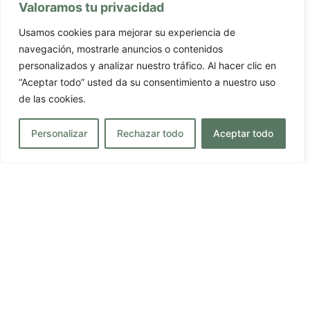
Valoramos tu privacidad
Usamos cookies para mejorar su experiencia de
navegación, mostrarle anuncios o contenidos
personalizados y analizar nuestro tráfico. Al hacer clic en
TEXTOS LEGALES
“Aceptar todo” usted da su consentimiento a nuestro uso
Aviso Legal
de las cookies.
Política de Privacidad
Personalizar
Rechazar todo
Aceptar todo
Política de Cookies
Resolución de litigios
SITIO WEB OFICIAL
Estás en la web oficial de
El Trasgu de
Foncebadón,
Hostal-Restaurante en el Camino de
Santiago
. Por ese motivo, no encontrarás un
mejor
precio
online. Además, podremos ofrecerte una
reserva inmediata
, y un
trato personalizado.
RESERVAR