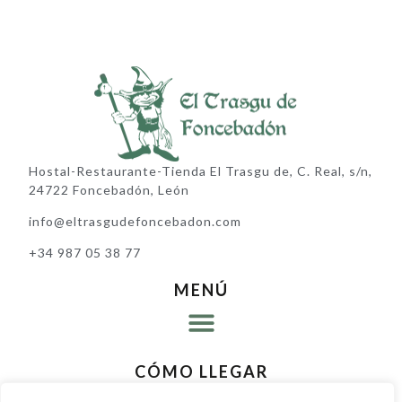
Hostal-Restaurante-Tienda El Trasgu de, C. Real, s/n,
24722 Foncebadón, León
info@eltrasgudefoncebadon.com
+34 987 05 38 77
MENÚ
EL RESTAURANTE
CÓMO LLEGAR